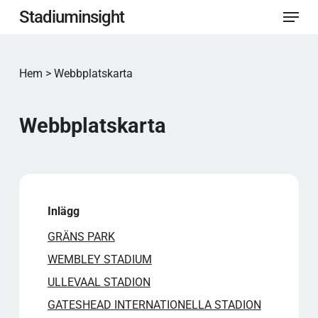
Meny
Hoppa
Stadiuminsight
till
Stäng
huvudinnehåll
menyn
Hem
>
Webbplatskarta
Webbplatskarta
Inlägg
GRÄNS PARK
WEMBLEY STADIUM
ULLEVAAL STADION
GATESHEAD INTERNATIONELLA STADION