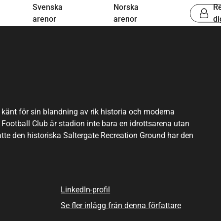
Svenska
Norska
Re
arenor
arenor
di
 känt för sin blandning av rik historia och moderna
ootball Club är stadion inte bara en idrottsarena utan
atte den historiska Saltergate Recreation Ground har den
. Arenan har en imponerande arkitektonisk design och
v faciliteter. Dess kulturella påverkan sträcker sig bortom
h konserter, vilket ökar det lokala engagemanget. När du
emang för hållbarhet genom miljövänliga metoder.
LinkedIn-profil
ter utan också en plats där samhällsandan frodas.
Se fler inlägg från denna författare
 och samhällsprogram belyser dess betydelse, vilket gör
rfield.