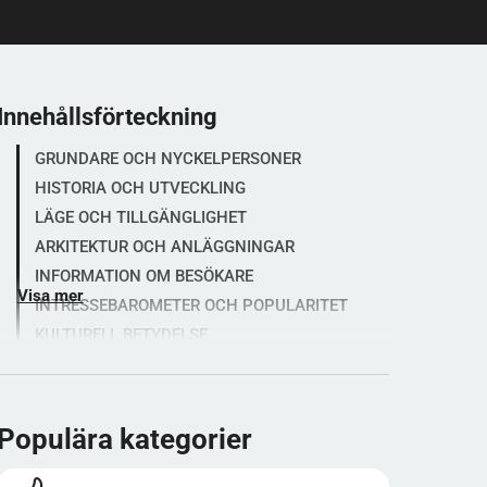
Innehållsförteckning
GRUNDARE OCH NYCKELPERSONER
HISTORIA OCH UTVECKLING
LÄGE OCH TILLGÄNGLIGHET
ARKITEKTUR OCH ANLÄGGNINGAR
INFORMATION OM BESÖKARE
Visa mer
INTRESSEBAROMETER OCH POPULARITET
KULTURELL BETYDELSE
FAKTA AVSNITT
STADIUMINSIGHT-BETYG (5 STJÄRNOR)
TREVLIGT ATT VETA SPECIFIKT FÖR
Populära kategorier
DENNA STADION
KÄLLHÄNVISNINGAR