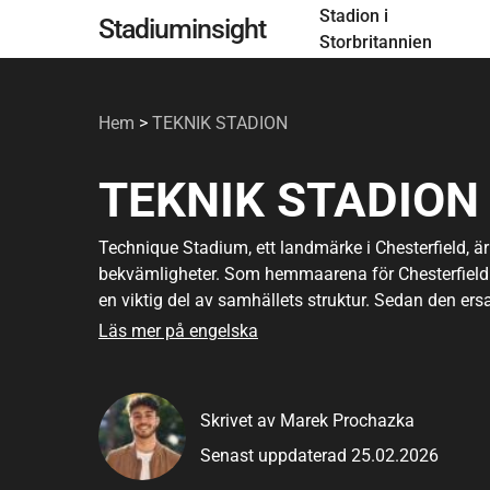
Stadion i
Hoppa
Stadiuminsight
Storbritannien
till
huvudinnehåll
Hem
>
TEKNIK STADION
TEKNIK STADION
Technique Stadium, ett landmärke i Chesterfield, är
bekvämligheter. Som hemmaarena för Chesterfield F
en viktig del av samhällets struktur. Sedan den ers
varit ett bevis på utvecklingen av brittiska arenor
Läs mer på engelska
erbjuder utmärkt tillgänglighet och ett brett utbud a
fotboll och är värd för olika samhällsevenemang oc
utforskar arenan kommer du att märka dess engag
Skrivet av Marek Prochazka
Denna plats är inte bara ett nav för sportentusias
Senast uppdaterad 25.02.2026
Detaljerade insikter om dess design, tillgänglighet
Technique Stadium till en verklig tillgång för Cheste