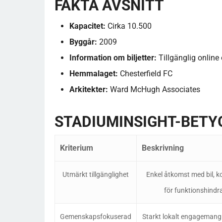
FAKTA AVSNITT
Kapacitet:
Cirka 10.500
Byggår:
2009
Information om biljetter:
Tillgänglig online 
Hemmalaget:
Chesterfield FC
Arkitekter:
Ward McHugh Associates
STADIUMINSIGHT-BETYG
Kriterium
Beskrivning
Utmärkt tillgänglighet
Enkel åtkomst med bil, ko
för funktionshindr
Gemenskapsfokuserad
Starkt lokalt engagemang 