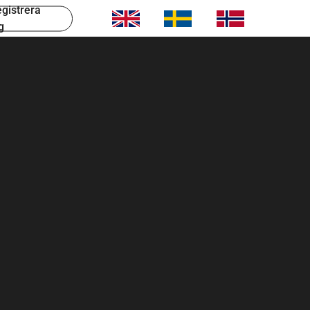
gistrera
g