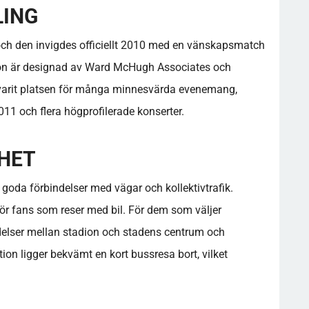
LING
ch den invigdes officiellt 2010 med en vänskapsmatch
ion är designad av Ward McHugh Associates och
varit platsen för många minnesvärda evenemang,
11 och flera högprofilerade konserter.
GHET
 goda förbindelser med vägar och kollektivtrafik.
för fans som reser med bil. För dem som väljer
ndelser mellan stadion och stadens centrum och
on ligger bekvämt en kort bussresa bort, vilket