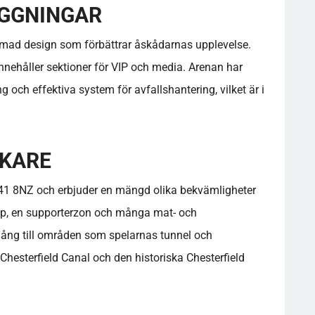
ÄGGNINGAR
rmad design som förbättrar åskådarnas upplevelse.
nnehåller sektioner för VIP och media. Arenan har
g och effektiva system för avfallshantering, vilket är i
ÖKARE
 S41 8NZ och erbjuder en mängd olika bekvämligheter
hop, en supporterzon och många mat- och
llgång till områden som spelarnas tunnel och
hesterfield Canal och den historiska Chesterfield