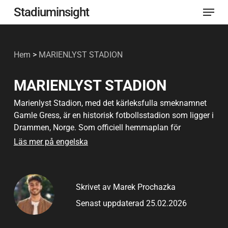
Meny
Hoppa
Stadiuminsight
till
Stäng
huvudinnehåll
menyn
Hem
>
MARIENLYST STADION
MARIENLYST STADION
Marienlyst Stadion, med det kärleksfulla smeknamnet
Gamle Gress, är en historisk fotbollsstadion som ligger i
Drammen, Norge. Som officiell hemmaplan för
Strømsgodset Toppfotball har arenan en speciell plats i
Läs mer på engelska
den norska fotbollskulturen. Sedan invigningen 1924
har stadion varit en samlingspunkt för det lokala
samhället och en scen för några av landets mest
Skrivet av Marek Prochazka
minnesvärda fotbollsögonblick.
Senast uppdaterad 25.02.2026
Stadion har en publikkapacitet på 8.935 åskådare och
blandar tradition med moderna bekvämligheter, vilket