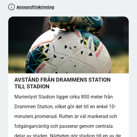
besökarnas upplevelse och dess roll i norsk fotboll.
DATAINSIKTER OCH POPULARITET
Ansvarsfriskrivning
Oavsett om du planerar ett besök, undersöker arenor
KULTURELL BETYDELSE OCH
eller följer Eliteserien, erbjuder denna detaljerade profil
SAMHÄLLSPÅVERKAN
allt du behöver veta.
FAKTA AVSNITT
STADIUMINSIGHT BETYG: 4,5 STJÄRNOR
BRA ATT VETA
KÄLLHÄNVISNINGAR
Officiell plats för stadion
Marienlyst Stadion, Schwartz gate 2, 3043
Drammen, Norge
AVSTÅND FRÅN DRAMMENS STATION
Låt oss testa dina allmänna kunskaper!
TILL STADION
Stadium Spirit
Marienlyst Stadion ligger cirka 800 meter från
STADION KLUBBENS SÅNG OCH RAMSOR
Drammen Station, vilket gör det till en enkel 10-
KLUBB HYMN VERS
ANDRA VERSEN
minuters promenad. Rutten är väl markerad och
ICONIC CHANT
fotgängarvänlig och passerar genom centrala
ANDRA POPULÄRA SÅNGER
delar av staden. Närheten gör stadion till en av de