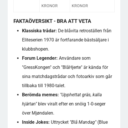
KRONOR
KRONOR
FAKTAÖVERSIKT - BRA ATT VETA
Klassiska trådar:
De blåvita retroställen från
Eliteserien 1970 är fortfarande bästsäljare i
klubbshopen.
Forum Legender:
Användare som
"GressKongen" och "BlåHjerte" är kända för
sina matchdagstrådar och fotoarkiv som går
tillbaka till 1980-talet.
Berömda memes:
"Upphettat gräs, kalla
hjärtan"
blev viralt efter en snöig 1-0-seger
över Mjøndalen.
Inside Jokes:
Uttrycket
"Blå Mandag"
(Blue