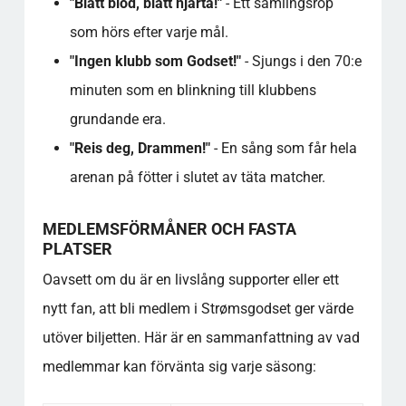
"Blått blod, blått hjärta!"
- Ett samlingsrop
som hörs efter varje mål.
"Ingen klubb som Godset!"
- Sjungs i den 70:e
minuten som en blinkning till klubbens
grundande era.
"Reis deg, Drammen!"
- En sång som får hela
arenan på fötter i slutet av täta matcher.
MEDLEMSFÖRMÅNER OCH FASTA
PLATSER
Oavsett om du är en livslång supporter eller ett
nytt fan, att bli medlem i Strømsgodset ger värde
utöver biljetten. Här är en sammanfattning av vad
medlemmar kan förvänta sig varje säsong: