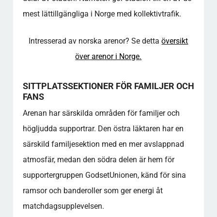
MEDLEMSFÖRMÅNER OCH FASTA PLATSER
mest lättillgängliga i Norge med kollektivtrafik.
Standard- eller Premiummedlemskap
FAKTAÖVERSIKT - BRA ATT VETA
Intresserad av norska arenor? Se detta
översikt
SAMHÄLLETS VÄRDE
över arenor i Norge.
För mer djupgående information om detta
ämne, se resurserna som länkas nedan, som
ger ytterligare insikter och förklaringar.
SITTPLATSSEKTIONER FÖR FAMILJER OCH
FAQ - MARIENLYST STADION
FANS
Hur går jag till Marienlyst Stadion från
Arenan har särskilda områden för familjer och
Drammen Station?
högljudda supportrar. Den östra läktaren har en
Var kan familjer sitta under matcherna?
Finns det tillgängliga parkeringsalternativ för
särskild familjesektion med en mer avslappnad
personer med funktionsnedsättning?
atmosfär, medan den södra delen är hem för
Hur mycket kostar det att parkera nära
supportergruppen GodsetUnionen, känd för sina
arenan?
ramsor och banderoller som ger energi åt
Hur många sittplatser finns det på arenan
och hur ser planlösningen ut?
matchdagsupplevelsen.
Finns det tillgängliga ingångar för