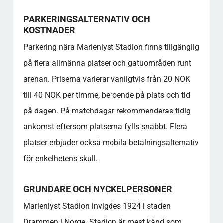
rullstolsburna?
PARKERINGSALTERNATIV OCH
Hur kan jag köpa biljetter och vad kostar de?
KOSTNADER
Vilka är de bästa transportalternativen för att
Parkering nära Marienlyst Stadion finns tillgänglig
ta sig till arenan?
Erbjuder arenan rundturer eller besök bakom
på flera allmänna platser och gatuområden runt
kulisserna?
arenan. Priserna varierar vanligtvis från 20 NOK
Är arenan lämplig för besökare med
till 40 NOK per timme, beroende på plats och tid
sensorisk överkänslighet?
på dagen. På matchdagar rekommenderas tidig
Populära kategorier
ankomst eftersom platserna fylls snabbt. Flera
platser erbjuder också mobila betalningsalternativ
för enkelhetens skull.
GRUNDARE OCH NYCKELPERSONER
Marienlyst Stadion invigdes 1924 i staden
Drammen i Norge. Stadion är mest känd som