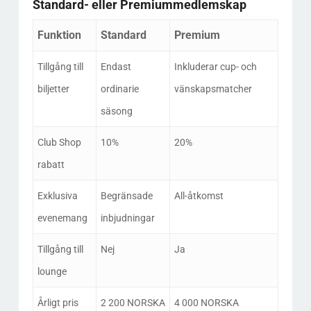
Standard- eller Premiummedlemskap
Funktion
Standard
Premium
Tillgång till
Endast
Inkluderar cup- och
biljetter
ordinarie
vänskapsmatcher
säsong
Club Shop
10%
20%
rabatt
Exklusiva
Begränsade
All-åtkomst
evenemang
inbjudningar
Tillgång till
Nej
Ja
lounge
Årligt pris
2 200 NORSKA
4 000 NORSKA