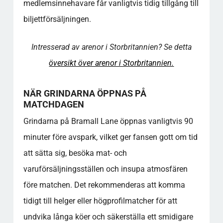
medlemsinnehavare får vanligtvis tidig tillgång till
Medlemskapsförmåner och fasta platser
Faktaöversikt - Bra att veta
biljettförsäljningen.
Gemenskapens värde
För mer djupgående information om detta
Intresserad av arenor i Storbritannien? Se detta
ämne, se resurserna som länkas nedan, som
översikt över arenor i Storbritannien.
ger ytterligare insikter och förklaringar.
FAQ - BRAMALL LANE
NÄR GRINDARNA ÖPPNAS PÅ
Var kan jag köpa matchbiljetter till Bramall
MATCHDAGEN
Lane?
Vilken tid öppnar portarna till arenorna på
Grindarna på Bramall Lane öppnas vanligtvis 90
matchdagen?
minuter före avspark, vilket ger fansen gott om tid
Finns det tillgängliga faciliteter för
att sätta sig, besöka mat- och
funktionshindrade fans på arenan?
varuförsäljningsställen och insupa atmosfären
Vilka är parkeringsmöjligheterna nära
stadion på matchdagar?
före matchen. Det rekommenderas att komma
Hur tar jag mig till arenan med
tidigt till helger eller högprofilmatcher för att
kollektivtrafik?
undvika långa köer och säkerställa ett smidigare
Vad ingår i upplevelsen av stadionrundturen?