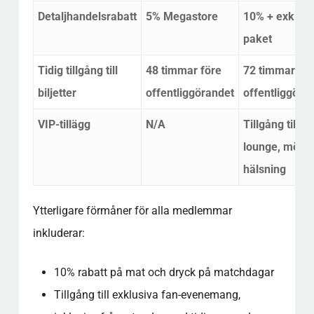
Detaljhandelsrabatt
5% Megastore
10% + exklusi
paket
Tidig tillgång till
48 timmar före
72 timmar för
biljetter
offentliggörandet
offentliggöra
VIP-tillägg
N/A
Tillgång till
lounge, möte 
hälsning
Ytterligare förmåner för alla medlemmar
inkluderar:
10% rabatt på mat och dryck på matchdagar
Tillgång till exklusiva fan-evenemang,