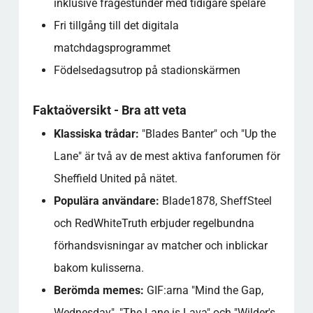
inklusive frågestunder med tidigare spelare
Fri tillgång till det digitala
matchdagsprogrammet
Födelsedagsutrop på stadionskärmen
Faktaöversikt - Bra att veta
Klassiska trådar:
"Blades Banter" och "Up the
Lane" är två av de mest aktiva fanforumen för
Sheffield United på nätet.
Populära användare:
Blade1878, SheffSteel
och RedWhiteTruth erbjuder regelbundna
förhandsvisningar av matcher och inblickar
bakom kulisserna.
Berömda memes:
GIF:arna "Mind the Gap,
Wednesday", "The Lane is Lava" och "Wilder's