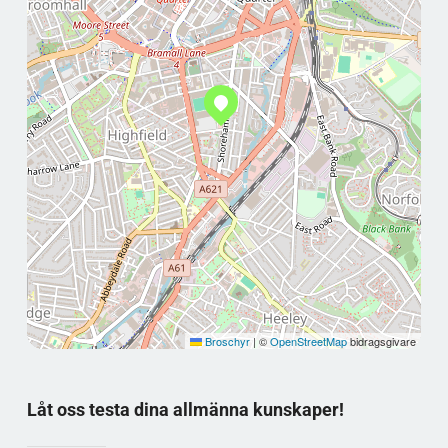
Broschyr
|
©
OpenStreetMap
bidragsgivare
Låt oss testa dina allmänna kunskaper!