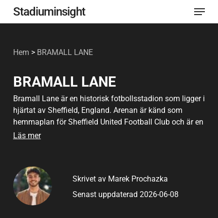
Meny
Hoppa
Stadiuminsight
till
Stäng
huvudinnehåll
menyn
Hem
>
BRAMALL LANE
BRAMALL LANE
Bramall Lane är en historisk fotbollsstadion som ligger i
hjärtat av Sheffield, England. Arenan är känd som
hemmaplan för Sheffield United Football Club och är en
av de äldsta större arenorna som fortfarande är i aktivt
Läs mer
bruk. Den byggdes ursprungligen 1855 som en
cricketplan och omvandlades till en fotbollsarena 1862
och har varit en hörnsten i engelsk fotboll sedan dess.
Skrivet av Marek Prochazka
Stadion har ett enormt historiskt värde och har stått
Senast uppdaterad 2026-06-08
värd för Englands landskamper, FA Cup-semifinaler och
världens första fotbollsmatch med strålkastare 1878.