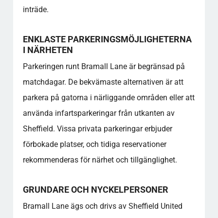
inträde.
Finns det en klubbshop och vad kan jag köpa
där?
Hur ser läktarens sittplatser ut och vilken
ENKLASTE PARKERINGSMÖJLIGHETERNA
kapacitet har arenan?
I NÄRHETEN
Finns det några mat- eller
Parkeringen runt Bramall Lane är begränsad på
förfriskningsmöjligheter på stadion?
matchdagar. De bekvämaste alternativen är att
Vad bör jag veta om arenans historiska
betydelse?
parkera på gatorna i närliggande områden eller att
Populära kategorier
använda infartsparkeringar från utkanten av
Sheffield. Vissa privata parkeringar erbjuder
förbokade platser, och tidiga reservationer
rekommenderas för närhet och tillgänglighet.
GRUNDARE OCH NYCKELPERSONER
Bramall Lane ägs och drivs av Sheffield United