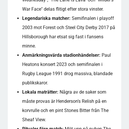
War Face" delas flitigt efter stora vinster.
Legendariska matcher:
Semifinalen i playoff
2003 mot Forest och Steel City Derby 2017 på
Hillsborough har etsat sig fast i fansens
minne.
Anmärkningsvärda stadionhändelser:
Paul
Heatons konsert 2023 och semifinalen i
Rugby League 1991 drog massiva, blandade
publikskaror.
Lokala maträtter:
Några av de saker som
måste provas är Henderson's Relish på en
korvrulle och en pint Stones Bitter från The
Sheaf View.
Ritualer före match:
Möt upp på puben The