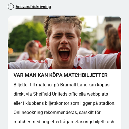
mer genom guidade turer på stadion och klubbens
DATAINSIKTER OCH POPULARITET
Ansvarsfriskrivning
museum, som alla bidrar till en rik besöksupplevelse.
KULTURELL BETYDELSE OCH
Bramall Lane förblir en symbol för Sheffields idrottsliga
SAMHÄLLSPÅVERKAN
stolthet och samhällsanda.
FAKTA AVSNITT
STADIUMINSIGHT BETYG: 4,5 STJÄRNOR
BRA ATT VETA
KÄLLHÄNVISNINGAR
Officiell plats för stadion
Bramall Lane, Sheffield, South Yorkshire, S2 4SU,
Storbritannien
VAR MAN KAN KÖPA MATCHBILJETTER
Låt oss testa dina allmänna kunskaper!
Biljetter till matcher på Bramall Lane kan köpas
Bladkultur
Atmosfär, traditioner och lokal stolthet
direkt via Sheffield Uniteds officiella webbplats
Stadium Club Sång och ramsor
eller i klubbens biljettkontor som ligger på stadion.
Klubbsång: "Greasy Chip Butty"
Onlinebokning rekommenderas, särskilt för
Ikonisk sång: "Röd och vit armé"
matcher med hög efterfrågan. Säsongsbiljett- och
Andra populära sånger