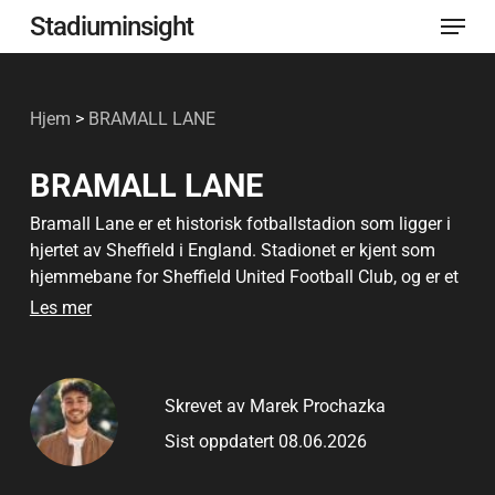
Meny
Gå
Stadiuminsight
til
Lukk
hovedinnhold
menye
Hjem
>
BRAMALL LANE
BRAMALL LANE
Bramall Lane er et historisk fotballstadion som ligger i
hjertet av Sheffield i England. Stadionet er kjent som
hjemmebane for Sheffield United Football Club, og er et
av de eldste større stadionene som fortsatt er i aktiv
Les mer
bruk. Den ble opprinnelig bygget i 1855 som en
cricketbane, men ble omgjort til en fotballarena i 1862,
og har vært en hjørnestein i engelsk fotball siden den
Skrevet av Marek Prochazka
gang.
Sist oppdatert 08.06.2026
Stadionet har en enorm historisk verdi, og har vært
vertskap for landskamper for England, semifinaler i FA-