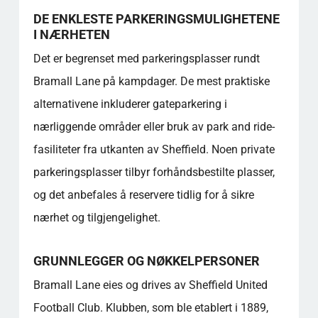
Finnes det en klubbshop, og hva kan jeg
DE ENKLESTE PARKERINGSMULIGHETENE
kjøpe der?
I NÆRHETEN
Hva er sitteplassene og kapasiteten på
Det er begrenset med parkeringsplasser rundt
stadion?
Bramall Lane på kampdager. De mest praktiske
Finnes det noen spisesteder eller
forfriskninger på stadion?
alternativene inkluderer gateparkering i
Hva bør jeg vite om stadionets historiske
nærliggende områder eller bruk av park and ride-
betydning?
fasiliteter fra utkanten av Sheffield. Noen private
Populære kategorier
parkeringsplasser tilbyr forhåndsbestilte plasser,
og det anbefales å reservere tidlig for å sikre
nærhet og tilgjengelighet.
GRUNNLEGGER OG NØKKELPERSONER
Bramall Lane eies og drives av Sheffield United
Football Club. Klubben, som ble etablert i 1889,