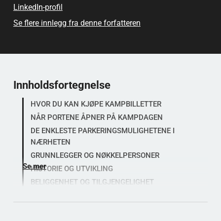
LinkedIn-profil
cupen og verdens første flombelyste fotballkamp i
1878. I dag blander den tradisjonell britisk
Se flere innlegg fra denne forfatteren
stadionarkitektur med moderne oppgraderinger for å
tilby en unik kampopplevelse. Med en kapasitet på over
32 000 tilskuere finnes det en rekke ulike sitteplasser,
inkludert hospitality-suiter, familieseksjoner og
presseområder.
Innholdsfortegnelse
Bramall Lane har blitt et multifunksjonelt sted for
HVOR DU KAN KJØPE KAMPBILLETTER
konserter og samfunnsarrangementer. I 2023 opptrådte
NÅR PORTENE ÅPNER PÅ KAMPDAGEN
musikeren Paul Heaton for et fullsatt publikum, noe
DE ENKLESTE PARKERINGSMULIGHETENE I
som understreket stadionets allsidighet og kulturelle
NÆRHETEN
relevans. Tilgjengelighet er en av de viktigste styrkene,
GRUNNLEGGER OG NØKKELPERSONER
med utmerkede transportforbindelser via tog, trikk og
Se mer
HISTORIE OG UTVIKLING
buss, i tillegg til fasiliteter som er tilpasset besøkende
BELIGGENHET OG TILGJENGELIGHET
med funksjonsnedsettelser.
ARKITEKTUR OG FASILITETER
INFORMASJON TIL BESØKENDE
Stadionet administreres av Sheffield United Football