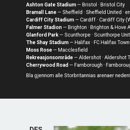
Ashton Gate Stadium
— Bristol · Bristol City
Bramall Lane
— Sheffield · Sheffield United · 
Cardiff City Stadium
— Cardiff · Cardiff City 
Falmer Stadion
— Brighton · Brighton & Hove A
Glanford Park
— Scunthorpe · Scunthorpe Uni
The Shay Stadium
— Halifax · FC Halifax Town
Moss Rose
— Macclesfield
Rekreasjonsområde
— Aldershot · Aldershot 
Cherrywood Road
— Farnborough · Farnborou
Bla gjennom alle Storbritannias arenaer nedenfo
DES