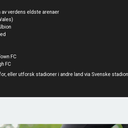
en av verdens eldste arenaer
(Wales)
lbion
ted
Town FC
gh FC
r, eller utforsk stadioner i andre land via
Svenske stadion