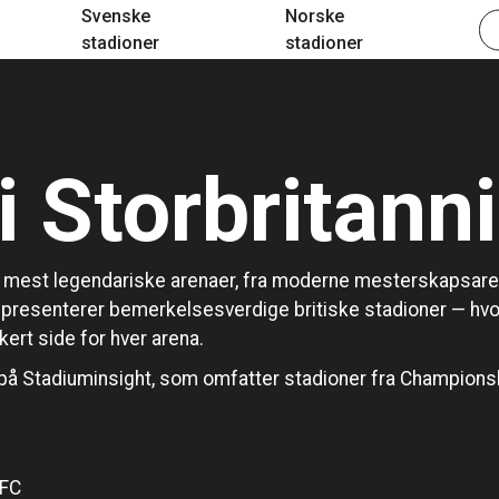
Svenske
Norske
stadioner
stadioner
i Storbritann
s mest legendariske arenaer, fra moderne mesterskapsarenae
presenterer bemerkelsesverdige britiske stadioner — hvor d
ert side for hver arena.
på Stadiuminsight, som omfatter stadioner fra Championshi
 FC