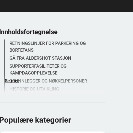
Innholdsfortegnelse
RETNINGSLINJER FOR PARKERING OG
BORTEFANS
GÅ FRA ALDERSHOT STASJON
SUPPORTERFASILITETER OG
KAMPDAGOPPLEVELSE
Se mer
GRUNNLEGGER OG NØKKELPERSONER
HISTORIE OG UTVIKLING
BELIGGENHET OG TILGJENGELIGHET
ARKITEKTUR OG FASILITETER
INFORMASJON TIL BESØKENDE
Populære kategorier
DATAINNSIKT OG POPULARITET
KULTURELL BETYDNING OG