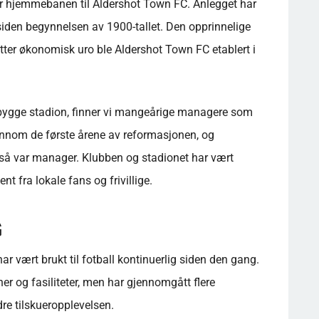
er hjemmebanen til Aldershot Town FC. Anlegget har
siden begynnelsen av 1900-tallet. Den opprinnelige
etter økonomisk uro ble Aldershot Town FC etablert i
bygge stadion, finner vi mangeårige managere som
nnom de første årene av reformasjonen, og
å var manager. Klubben og stadionet har vært
 fra lokale fans og frivillige.
G
ar vært brukt til fotball kontinuerlig siden den gang.
r og fasiliteter, men har gjennomgått flere
dre tilskueropplevelsen.