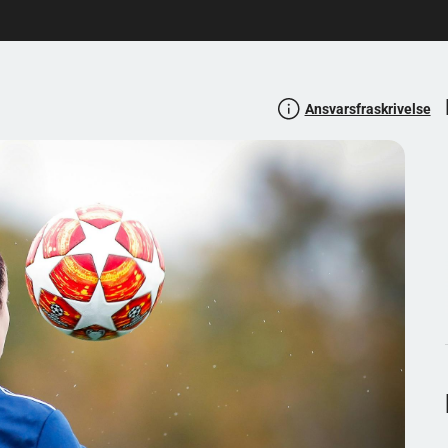
e, og har en blanding av overbygde sitteplasser og åpne
kjent for sin lidenskapelige atmosfære. Selv om
derne stadioner ofte mangler, noe som skaper en
Ansvarsfraskrivelse
minneverdig.
iggende parkeringsmuligheter, selv om det kan være mye
kende virksomhet og er vertskap for arrangementer som
hot. Enten du skal på kamp eller bare er nysgjerrig på
rbevisende blanding av fotballhistorie og