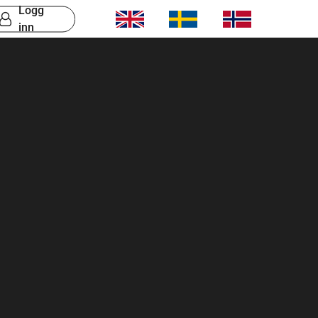
Logg
inn