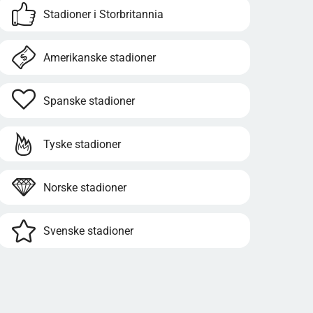
SAMFUNNSPÅVIRKNING
Stadioner i Storbritannia
FAKTA AVSNITT
STADIUMINSIGHT VURDERING: 4,5
Amerikanske stadioner
STJERNER
FINT Å VITE
Offisiell plassering av stadion
Spanske stadioner
Recreation Ground, High Street, Aldershot,
Hampshire, GU11 1TW, Storbritannia
Tyske stadioner
La oss teste allmennkunnskapen din!
Kampdagskultur
Norske stadioner
OPPLEVELSEN AV REKREASJONSOMRÅDET
Ritualer på kampdagen
KLUBBSANG OG SANG PÅ STADION
Svenske stadioner
CLUB SONG
IKONISKE SANGER
MEDLEMSFORDELER OG FASTE PLASSER
Medlemsfordeler