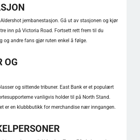
ASJON
 Aldershot jernbanestasjon. Gå ut av stasjonen og kjør
re inn på Victoria Road. Fortsett rett frem til du
ng og andre fans gjør ruten enkel å følge.
R OG
asser og sittende tribuner. East Bank er et populært
esupporterne vanligvis holder til på North Stand.
det er en klubbbutikk for merchandise nær inngangen.
KELPERSONER