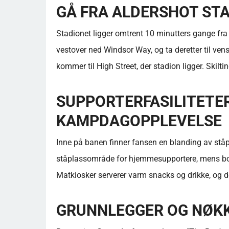
GÅ FRA ALDERSHOT ST
Stadionet ligger omtrent 10 minutters gange fra
vestover ned Windsor Way, og ta deretter til venst
kommer til High Street, der stadion ligger. Skilti
SUPPORTERFASILITETE
KAMPDAGOPPLEVELSE
Inne på banen finner fansen en blanding av ståpl
ståplassområde for hjemmesupportere, mens bort
Matkiosker serverer varm snacks og drikke, og 
GRUNNLEGGER OG NØK