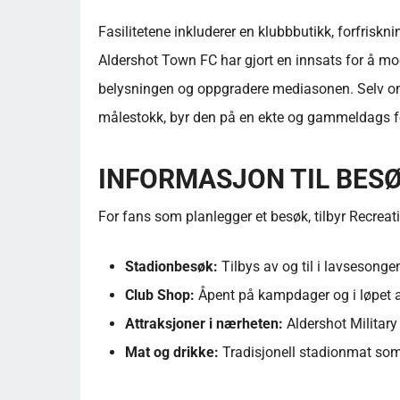
Fasilitetene inkluderer en klubbbutikk, forfrisk
Aldershot Town FC har gjort en innsats for å mo
belysningen og oppgradere mediasonen. Selv om
målestokk, byr den på en ekte og gammeldags f
INFORMASJON TIL BES
For fans som planlegger et besøk, tilbyr Recrea
Stadionbesøk:
Tilbys av og til i lavsesongen 
Club Shop:
Åpent på kampdager og i løpet 
Attraksjoner i nærheten:
Aldershot Militar
Mat og drikke:
Tradisjonell stadionmat som p