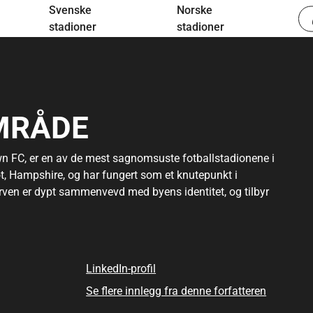
Svenske
Norske
stadioner
stadioner
MRÅDE
n FC, er en av de mest sagnomsuste fotballstadionene i
ot, Hampshire, og har fungert som et knutepunkt i
ven er dypt sammenvevd med byens identitet, og tilbyr
et av kulturarv.
men fikk et nytt formål da Aldershot Town FC ble dannet i
ned på grunn av økonomiske problemer. Siden den gang har
LinkedIn-profil
gjenoppblomstring og den lokale fotballkulturen.
Se flere innlegg fra denne forfatteren
fortsatt lojale supportere hver sesong, spesielt under