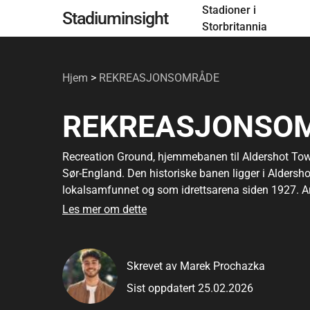
Stadioner i
Gå
Stadiuminsight
Storbritannia
til
hovedinnhold
Hjem
>
REKREASJONSOMRÅDE
REKREASJONSO
Recreation Ground, hjemmebanen til Aldershot Tow
Sør-England. Den historiske banen ligger i Aldersh
lokalsamfunnet og som idrettsarena siden 1927. Ar
fansen en tradisjonell fotballopplevelse gjennomsyr
Les mer om dette
Stadionet ble opprinnelig bygget for Aldershot FC, 
1992, etter at den opprinnelige klubben ble lagt 
Skrevet av Marek Prochazka
Recreation Ground vært en sentral del av klubbens 
Sist oppdatert 25.02.2026
Stadionet er kjent som "The Rec", og tiltrekker seg 
viktige kamper og lokalderbyer.