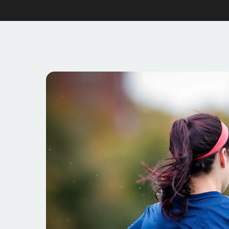
Stadionet har en kapasitet på rundt 7 100 tilskuer
tribuner, inkludert den ikoniske East Bank, som er 
fasilitetene er beskjedne, har de en sjarm som mo
kampdagsopplevelse som føles både personlig og 
Besøkende har enkel tilgang via tog, buss og nærl
trafikk på kampdagene. Klubben driver også oppsø
gjør den til en hjørnestein i samfunnslivet i Alders
stedets betydning, byr Recreation Ground på en ove
samfunnsstolthet.