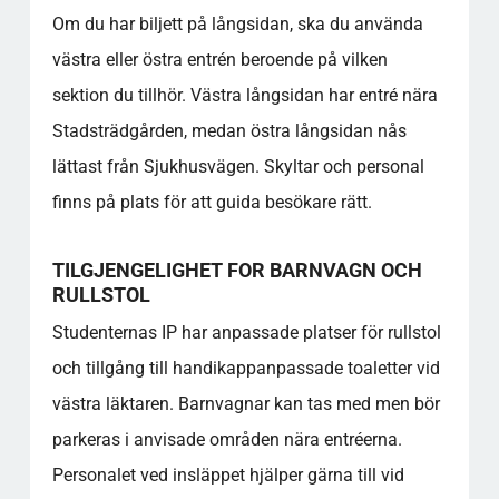
tilgjengelige for å komme til lokalet?
Om du har biljett på långsidan, ska du använda
Finnes det spesielle sitteplasser for personer
västra eller östra entrén beroende på vilken
med nedsatt hørsel eller syn?
sektion du tillhör. Västra långsidan har entré nära
Finnes det en fanshop eller et sted å kjøpe
lagets merchandise under arrangementene?
Stadsträdgården, medan östra långsidan nås
Hva slags arrangementer arrangeres på
lättast från Sjukhusvägen. Skyltar och personal
stadion i tillegg til fotball?
finns på plats för att guida besökare rätt.
Er mat og drikke tilgjengelig inne på stadion?
Populære kategorier
TILGJENGELIGHET FOR BARNVAGN OCH
RULLSTOL
Studenternas IP har anpassade platser för rullstol
och tillgång till handikappanpassade toaletter vid
västra läktaren. Barnvagnar kan tas med men bör
parkeras i anvisade områden nära entréerna.
Personalet ved insläppet hjälper gärna till vid