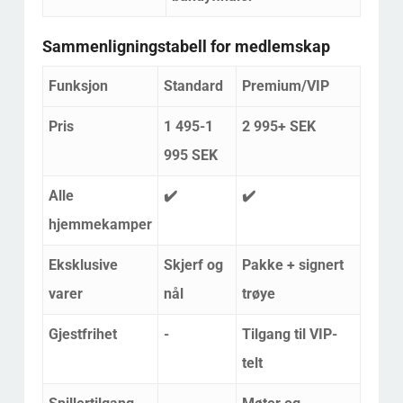
Sammenligningstabell for medlemskap
Funksjon
Standard
Premium/VIP
Pris
1 495-1
2 995+ SEK
995 SEK
Alle
✔️
✔️
hjemmekamper
Eksklusive
Skjerf og
Pakke + signert
varer
nål
trøye
Gjestfrihet
-
Tilgang til VIP-
telt