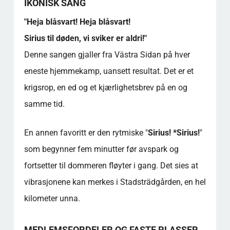
IKONISK SANG
"Heja blåsvart! Heja blåsvart!
Sirius til døden, vi sviker er aldri!"
Denne sangen gjaller fra Västra Sidan på hver
eneste hjemmekamp, uansett resultat. Det er et
krigsrop, en ed og et kjærlighetsbrev på en og
samme tid.
En annen favoritt er den rytmiske "
Sirius! *Sirius!
"
som begynner fem minutter før avspark og
fortsetter til dommeren fløyter i gang. Det sies at
vibrasjonene kan merkes i Stadsträdgården, en hel
kilometer unna.
MEDLEMSFORDELER OG FASTE PLASSER