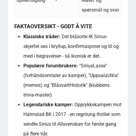
Spillertilgang
-
Møter og
spørsmål og svar
FAKTAOVERSIKT - GODT Å VITE
Klassiske tråder:
Det blåsorte IK Sirius-
skjerfet ses i bryllup, konfirmasjoner og til og
med i begravelser - så ikonisk er det.
Populære forumbrukere:
"SiriusLasse"
(forhåndsomtaler av kamper), "UppsalaUltra"
(memes) og "BlåsvartHistorik" (klubbens
trivia-master)
Legendariske kamper:
Opprykkskampen mot
Halmstad BK i 2017 - en regntung thriller som
sendte Sirius til Allsvenskan for første gang
på flere tiår.