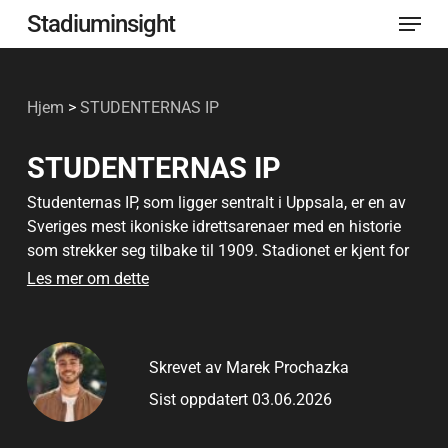
Meny
Gå
Stadiuminsight
til
Lukk
hovedinnhold
menye
Hjem
>
STUDENTERNAS IP
STUDENTERNAS IP
Studenternas IP, som ligger sentralt i Uppsala, er en av
Sveriges mest ikoniske idrettsarenaer med en historie
som strekker seg tilbake til 1909. Stadionet er kjent for
å ha vært vertskap for den svenske bandyfinalen og
Les mer om dette
som hjemmebane for IK Sirius i både fotball og bandy,
og representerer en unik blanding av historisk betydning
og moderne funksjonalitet.
Skrevet av Marek Prochazka
Arenaen ble fullstendig ombygd i 2020, og har nå
Sist oppdatert 03.06.2026
oppgraderte sitteplasser, VIP-seksjoner og fleksible
sportskonfigurasjoner, slik at den kan huse store