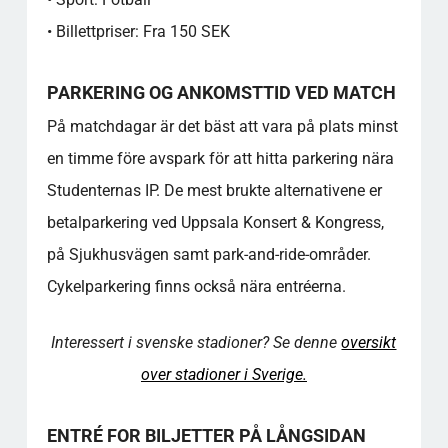
Sammenligningstabell for medlemskap
• Billettpriser: Fra 150 SEK
FAKTAOVERSIKT - GODT Å VITE
SAMFUNNSVERDI
For mer utdypende informasjon om dette
PARKERING OG ANKOMSTTID VED MATCH
emnet, se ressursene som er lenket til
På matchdagar är det bäst att vara på plats minst
nedenfor, som gir ytterligere innsikt og
en timme före avspark för att hitta parkering nära
forklaringer.
FAQ - STUDENTERNAS IP
Studenternas IP. De mest brukte alternativene er
Hva er de beste parkeringsmulighetene i
betalparkering ved Uppsala Konsert & Kongress,
nærheten av stadion på kampdager?
på Sjukhusvägen samt park-and-ride-områder.
Hvilken inngang skal jeg bruke hvis jeg har
Cykelparkering finns också nära entréerna.
billett til langsidetribunene?
Er stadion tilgjengelig for besøkende som
bruker rullestol eller bevegelseshjelpemidler?
Interessert i svenske stadioner? Se denne
oversikt
Kan jeg ta med barnevogn inn på stadion?
over stadioner i Sverige.
Hvor tidlig bør jeg ankomme før en kamp
eller et arrangement?
ENTRÉ FOR BILJETTER PÅ LÅNGSIDAN
Hvilke offentlige transportalternativer er