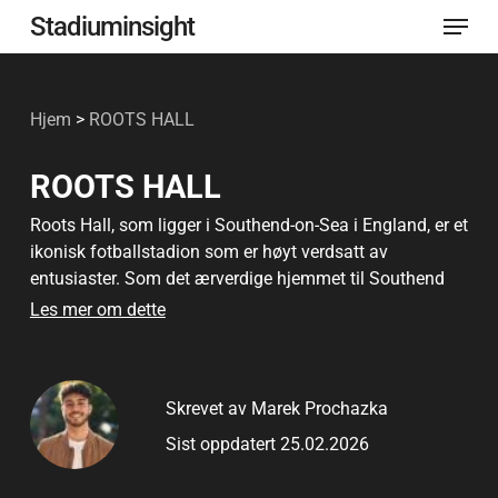
Meny
Gå
Stadiuminsight
til
Lukk
hovedinnhold
menye
Hjem
>
ROOTS HALL
ROOTS HALL
Roots Hall, som ligger i Southend-on-Sea i England, er et
ikonisk fotballstadion som er høyt verdsatt av
entusiaster. Som det ærverdige hjemmet til Southend
United FC har det vært vertskap for utallige
Les mer om dette
minneverdige kamper som har satt uutslettelige spor i
supporternes hjerter. Denne guiden gir et innblikk i
Roots Halls historiske fortid, arkitektoniske sjarm og
Skrevet av Marek Prochazka
kulturelle betydning, og gir et omfattende innblikk i hva
som gjør den til en sentral del av lokalsamfunnet og et
Sist oppdatert 25.02.2026
must å besøke for fotballfans.