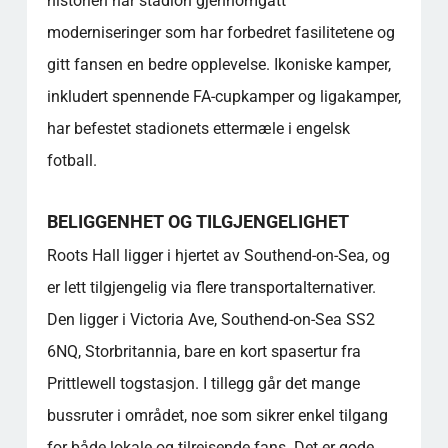
historien har stadion gjennomgått
engelsk fotball?
moderniseringer som har forbedret fasilitetene og
Hva slags fankultur kan besøkende forvente
gitt fansen en bedre opplevelse. Ikoniske kamper,
å oppleve i Roots Hall?
inkludert spennende FA-cupkamper og ligakamper,
Populære kategorier
har befestet stadionets ettermæle i engelsk
fotball.
BELIGGENHET OG TILGJENGELIGHET
Roots Hall ligger i hjertet av Southend-on-Sea, og
er lett tilgjengelig via flere transportalternativer.
Den ligger i Victoria Ave, Southend-on-Sea SS2
6NQ, Storbritannia, bare en kort spasertur fra
Prittlewell togstasjon. I tillegg går det mange
bussruter i området, noe som sikrer enkel tilgang
for både lokale og tilreisende fans. Det er gode