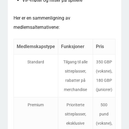
VIP-møter og hilser på spillere
Her er en sammenligning av
medlemsalternativene:
Medlemskapstype
Funksjoner
Pris
Standard
Tilgang til alle
350 GBP
sitteplasser,
(voksne),
rabatter på
180 GBP
merchandise
(juniorer)
Premium
Prioriterte
500
sitteplasser,
pund
eksklusive
(voksne),