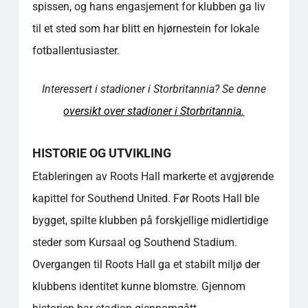
Roots Hall med offentlig transport?
spissen, og hans engasjement for klubben ga liv
Hvor mange sitteplasser har stadion, og
til et sted som har blitt en hjørnestein for lokale
hvordan er utsikten fra de ulike områdene?
fotballentusiaster.
Finnes det noen unike arkitektoniske trekk
ved Roots Hall?
Hvilke parkeringsmuligheter er tilgjengelige
Interessert i stadioner i Storbritannia? Se denne
for besøkende som deltar på arrangementer
oversikt over stadioner i Storbritannia.
på stadion?
Hva slags merchandise er tilgjengelig i
HISTORIE OG UTVIKLING
gavebutikken på stadion?
Hvilke omvisninger er tilgjengelige i Roots
Etableringen av Roots Hall markerte et avgjørende
Hall, og hva kan besøkende forvente å se
kapittel for Southend United. Før Roots Hall ble
under en omvisning?
bygget, spilte klubben på forskjellige midlertidige
Hvordan bidrar Roots Hall til lokalsamfunnet
utenom fotballarrangementene?
steder som Kursaal og Southend Stadium.
Hvilke attraksjoner i nærheten kan
Overgangen til Roots Hall ga et stabilt miljø der
besøkende utforske når de deltar på et
klubbens identitet kunne blomstre. Gjennom
arrangement på stadion?
Hvilken historisk betydning har Roots Hall i