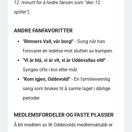
12. minutt for å hedre fansen som "den 12.
spiller").
ANDRE FANFAVORITTER
"Rimners Vall, vår borg!"
- Sung når han
forsvarer en ledelse mot slutten av kampen.
"Vi är blå, vi är vit, vi är Uddevallas elit!"
-
Synges ofte i kor etter mål.
"Kom igjen, Oddevold!"
- En familievennlig
sang som brukes til å samle laget i dårlige
perioder.
MEDLEMSFORDELER OG FASTE PLASSER
Å bli medlem av IK Oddevolds medlemsklubb er