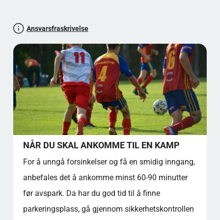
INFORMASJON TIL BESØKENDE
symbol på Uddevallas sportslige arv. Enten du er på
besøk for å se en kamp eller for å utforske Sveriges
DATAINNSIKT OG POPULARITET
Ansvarsfraskrivelse
fotballfortid, tilbyr dette stadionet en ekte og
KULTURELL BETYDNING OG
minneverdig opplevelse for sportsentusiaster.
SAMFUNNSPÅVIRKNING
FAKTADEL (FAQ-STIL)
STADIUMINSIGHT VURDERING: 4,2 STJERNER
FINT Å VITE
KILDEHENVISNINGER
Offisiell plassering av stadion
Rimnersvallen, Rimnersgatan 2, 451 52 Uddevalla,
Sverige
NÅR DU SKAL ANKOMME TIL EN KAMP
La oss teste allmennkunnskapen din!
For å unngå forsinkelser og få en smidig inngang,
Kampdagsmagi
VIFTEATMOSFÆRE OG LOKAL SMAK
anbefales det å ankomme minst 60-90 minutter
KLUBBSANG OG SANG PÅ STADION
før avspark. Da har du god tid til å finne
KLUBBSANG - VERSPRØVE
parkeringsplass, gå gjennom sikkerhetskontrollen
TILLEGGSVERS