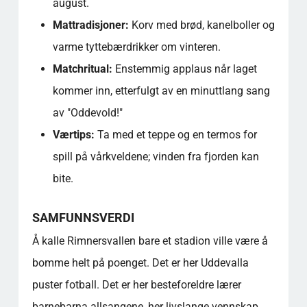
august.
Mattradisjoner:
Korv med brød, kanelboller og
varme tyttebærdrikker om vinteren.
Matchritual:
Enstemmig applaus når laget
kommer inn, etterfulgt av en minuttlang sang
av "Oddevold!"
Værtips:
Ta med et teppe og en termos for
spill på vårkveldene; vinden fra fjorden kan
bite.
SAMFUNNSVERDI
Å kalle Rimnersvallen bare et stadion ville være å
bomme helt på poenget. Det er her Uddevalla
puster fotball. Det er her besteforeldre lærer
barnebarna allsangene, her livslange vennskap