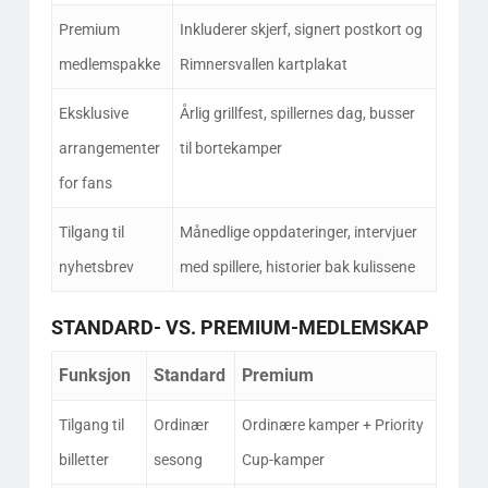
Premium
Inkluderer skjerf, signert postkort og
medlemspakke
Rimnersvallen kartplakat
Eksklusive
Årlig grillfest, spillernes dag, busser
arrangementer
til bortekamper
for fans
Tilgang til
Månedlige oppdateringer, intervjuer
nyhetsbrev
med spillere, historier bak kulissene
STANDARD- VS. PREMIUM-MEDLEMSKAP
Funksjon
Standard
Premium
Tilgang til
Ordinær
Ordinære kamper + Priority
billetter
sesong
Cup-kamper