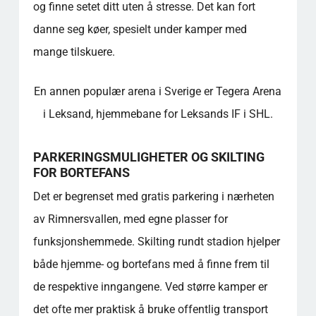
og finne setet ditt uten å stresse. Det kan fort
IKONISK SANG
danne seg køer, spesielt under kamper med
ANDRE FANFAVORITTER
MEDLEMSFORDELER OG FASTE PLASSER
mange tilskuere.
STANDARD- VS. PREMIUM-MEDLEMSKAP
FAKTAOVERSIKT - GODT Å VITE
En annen populær arena i Sverige er Tegera Arena
SAMFUNNSVERDI
i Leksand, hjemmebane for Leksands IF i SHL.
For mer utdypende informasjon om dette
emnet, se ressursene som er lenket til
PARKERINGSMULIGHETER OG SKILTING
nedenfor, som gir ytterligere innsikt og
FOR BORTEFANS
forklaringer.
FAQ - RIMNERSVALLEN
Det er begrenset med gratis parkering i nærheten
Når bør jeg ankomme før en fotballkamp for
av Rimnersvallen, med egne plasser for
å unngå lange køer?
funksjonshemmede. Skilting rundt stadion hjelper
Hvor kan bortefans parkere i nærheten av
både hjemme- og bortefans med å finne frem til
stadion på kampdagen?
Finnes det tilgjengelige fasiliteter for
de respektive inngangene. Ved større kamper er
rullestolbrukere og personer med nedsatt
det ofte mer praktisk å bruke offentlig transport