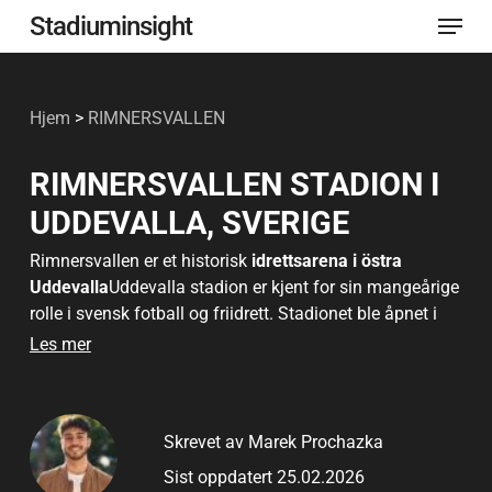
Meny
Gå
Stadiuminsight
til
Lukk
hovedinnhold
menye
Hjem
>
RIMNERSVALLEN
RIMNERSVALLEN STADION I
UDDEVALLA, SVERIGE
Rimnersvallen er et historisk
idrettsarena i östra
Uddevalla
Uddevalla stadion er kjent for sin mangeårige
rolle i svensk fotball og friidrett. Stadionet ble åpnet i
1923 og ligger i hjertet av østlige Uddevalla, og er en av
Les mer
landets eldste idrettsarenaer som har vært i kontinuerlig
drift. Det har vært vertskap for en rekke arrangementer,
fra lokale fotballkamper til internasjonale kamper,
Skrevet av Marek Prochazka
inkludert to kamper under FIFA World Cup i 1958.
Sist oppdatert 25.02.2026