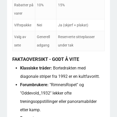
Rabatter på
10%
15%
varer
Viftepakke
Nei
Ja (skjerf + plakat)
Valg av
Generell
Reserverte sitteplasser
sete
adgang
under tak
FAKTAOVERSIKT - GODT Å VITE
Klassiske tråder:
Bortedrakten med
diagonale striper fra 1992 er en kultfavoritt.
Forumbrukere:
"RimnersRopet" og
"Oddevold_1932" lekker ofte
treningsoppstillinger eller panoramabilder
etter kamp.