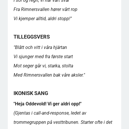
I sol og regn, vi har vårt svar
Fra Rimnersvallen hører vårt rop
Vi kjemper alltid, aldri stopp!"
TILLEGGSVERS
"Blått och vitt i våra hjärtan
Vi sjunger med fra første start
Mot seger går vi, starka, stolta
Med Rimnersvallen bak våre aksler."
IKONISK SANG
"Heja Oddevold! Vi ger aldri opp!"
(Gjentas i call-and-response, ledet av
trommegruppen på vesttribunen. Starter ofte i det