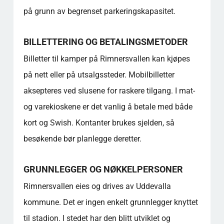
funksjonsevne?
på grunn av begrenset parkeringskapasitet.
Kan jeg bruke telefonen min til å vise en
digital billett ved inngangen?
Aksepteres kontanter i mat- og varestands
BILLETTERING OG BETALINGSMETODER
inne på arenaen?
Billetter til kamper på Rimnersvallen kan kjøpes
Hvilke offentlige transportalternativer er
på nett eller på utsalgssteder. Mobilbilletter
tilgjengelige for å komme seg til stadion?
Er det mulig å få omvisning på stadion
aksepteres ved slusene for raskere tilgang. I mat-
utenom sesongen?
og varekioskene er det vanlig å betale med både
Hvilke fasiliteter er tilgjengelige for fansen
kort og Swish. Kontanter brukes sjelden, så
inne på hovedtribunen?
besøkende bør planlegge deretter.
Hvordan finner jeg plassen min hvis jeg ikke
er kjent med stadionoppsettet?
Er det noe å gjøre i nærheten før eller etter en
GRUNNLEGGER OG NØKKELPERSONER
kamp?
Rimnersvallen eies og drives av Uddevalla
Populære kategorier
kommune. Det er ingen enkelt grunnlegger knyttet
til stadion. I stedet har den blitt utviklet og