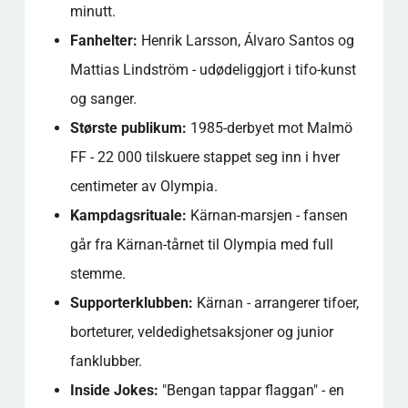
minutt.
Fanhelter:
Henrik Larsson, Álvaro Santos og
Mattias Lindström - udødeliggjort i tifo-kunst
og sanger.
Største publikum:
1985-derbyet mot Malmö
FF - 22 000 tilskuere stappet seg inn i hver
centimeter av Olympia.
Kampdagsrituale:
Kärnan-marsjen - fansen
går fra Kärnan-tårnet til Olympia med full
stemme.
Supporterklubben:
Kärnan - arrangerer tifoer,
borteturer, veldedighetsaksjoner og junior
fanklubber.
Inside Jokes:
"Bengan tappar flaggan" - en