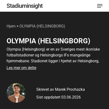
Meny
Gå
Stadiuminsight
til
Lukk
hovedinnhold
menye
Hjem
>
OLYMPIA (HELSINGBORG)
OLYMPIA (HELSINGBORG)
Olympia (Helsingborg) er en av Sveriges mest ikoniske
fotballstadioner og Helsingborgs IFs mangeårige
hjemmebane. Stadionet ligger i hjertet av Helsingborg,
og har fungert som et sentralt knutepunkt for
Les mer om dette
fotballkulturen i Sør-Sverige i over hundre år. Olympia
ble opprinnelig åpnet i 1898 og har sett generasjoner av
fans og legendariske spillere passere gjennom portene.
Skrevet av Marek Prochazka
Stadionet er verdsatt for sin rike historie, intime
kampdagsatmosfære og kontinuerlige modernisering
Sist oppdatert 03.06.2026
som respekterer arven.