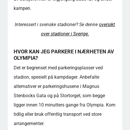
TILLEGGSVERS
kampen.
IKONISKE SANGER
MEDLEMSFORDELER OG FASTE PLASSER
SAMMENLIGNING AV MEDLEMSKAP
Interessert i svenske stadioner? Se denne
oversikt
FAKTAOVERSIKT - GODT Å VITE
over stadioner i Sverige.
SAMFUNNSVERDI
KILDEHENVISNINGER
HVOR KAN JEG PARKERE I NÆRHETEN AV
FAQ - OLYMPIA (HELSINGBORG)
OLYMPIA?
Hvor kan jeg parkere hvis jeg skal på kamp
Det er begrenset med parkeringsplasser ved
på Olympia i Helsingborg?
stadion, spesielt på kampdager. Anbefalte
Kan jeg kjøpe mat og drikke inne på stadion?
Hvordan kjøper jeg billetter til en kamp på
alternativer er parkeringshusene i Magnus
stadion?
Stenbocks Gata og på Stortorget, som begge
Er Olympiastadion tilgjengelig for
ligger innen 10 minutters gange fra Olympia. Kom
rullestolbrukere?
tidlig eller bruk offentlig transport ved store
Hvilke offentlige transportalternativer er
tilgjengelige for å komme til stadion?
arrangementer.
Hva er inkludert i stadionomvisningen, og