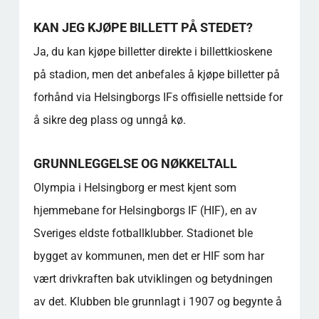
hvordan kan jeg bestille den?
KAN JEG KJØPE BILLETT PÅ STEDET?
Finnes det noen fasiliteter inne på stadion for
barnefamilier?
Ja, du kan kjøpe billetter direkte i billettkioskene
Finnes det en offisiell butikk eller et museum
på stadion, men det anbefales å kjøpe billetter på
på spillestedet?
forhånd via Helsingborgs IFs offisielle nettside for
Hva er de beste sitteplassene for ulike typer
å sikre deg plass og unngå kø.
fans?
Hvilke historiske fakta bør jeg vite før jeg
besøker stadion?
GRUNNLEGGELSE OG NØKKELTALL
Populære kategorier
Olympia i Helsingborg er mest kjent som
hjemmebane for Helsingborgs IF (HIF), en av
Sveriges eldste fotballklubber. Stadionet ble
bygget av kommunen, men det er HIF som har
vært drivkraften bak utviklingen og betydningen
av det. Klubben ble grunnlagt i 1907 og begynte å