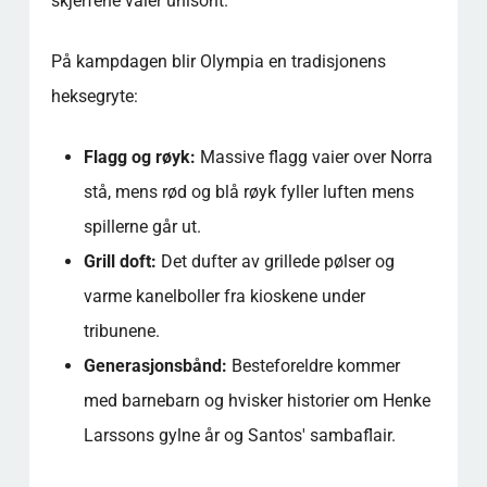
skjerfene vaier unisont.
På kampdagen blir Olympia en tradisjonens
heksegryte:
Flagg og røyk:
Massive flagg vaier over Norra
stå, mens rød og blå røyk fyller luften mens
spillerne går ut.
Grill doft:
Det dufter av grillede pølser og
varme kanelboller fra kioskene under
tribunene.
Generasjonsbånd:
Besteforeldre kommer
med barnebarn og hvisker historier om Henke
Larssons gylne år og Santos' sambaflair.