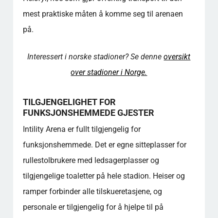
Sammenligning mellom standard og
mest praktiske måten å komme seg til arenaen
premium
FAKTAOVERSIKT - GODT Å VITE
på.
SAMFUNNSVERDI
For mer utdypende informasjon om dette
Interessert i norske stadioner? Se denne
oversikt
emnet, se ressursene som er lenket til
over stadioner i Norge.
nedenfor, som gir ytterligere innsikt og
forklaringer.
TILGJENGELIGHET FOR
FAQ - INTILITY ARENA
FUNKSJONSHEMMEDE GJESTER
Hvordan kommer jeg meg til stadion med
offentlig transport fra Oslo sentrum?
Intility Arena er fullt tilgjengelig for
Finnes det tilgjengelige sitteplasser og
funksjonshemmede. Det er egne sitteplasser for
støtte for gjester med
rullestolbrukere med ledsagerplasser og
funksjonsnedsettelser?
Når bør jeg ankomme før en fotballkamp
tilgjengelige toaletter på hele stadion. Heiser og
starter?
ramper forbinder alle tilskueretasjene, og
Hva er adressen og den beste veien til
personale er tilgjengelig for å hjelpe til på
lokalet for førstegangsbesøkende?