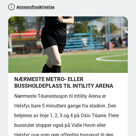
entreprenørskap. Her finnes en skole, et helsesenter og
Ansvarsfraskrivelse
DATAINNSIKT OG POPULARITET
kontorlokaler. Supporterkulturen, spesielt
tilstedeværelsen av klubbens offisielle supportergruppe
KULTURELL BETYDNING OG
"Klanen", bidrar til en elektrisk atmosfære på
SAMFUNNSPÅVIRKNING
kampdagene. Denne guiden gir en omfattende oversikt
FAKTA AVSNITT
over stadionets historie, funksjoner, tilgjengelighet og
STADIUMINSIGHT VURDERING: 4,5 STJERNER
kulturelle betydning.
HYGGELIG Å VITE OM INTILITY ARENA
KILDEHENVISNINGER
Offisiell plassering av stadion
Innspurten 16, 0663 Oslo, Norge
NÆRMESTE METRO- ELLER
La oss teste allmennkunnskapen din!
BUSSHOLDEPLASS TIL INTILITY ARENA
Fankultur
Nærmeste T-banestasjon til Intility Arena er
ATMOSFÆRE OG TRADISJONER
Helsfyr, bare 5 minutters gange fra stadion. Den
KLUBBSANG OG SANG PÅ STADION
KLUBBLÅT: "Vålerenga Kjerke"
betjenes av linje 1, 2, 3 og 4 på Oslo T-bane. Flere
IKONISKE SANGER
bussruter stopper også på Valle Hovin eller
MEDLEMSFORDELER OG FASTE PLASSER
Helsfyr, noe som gjør offentlig transport til den