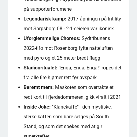
på supporterforumene
Legendarisk kamp:
2017-åpningen på Intility
mot Sarpsborg 08 - 2-1-seieren var ikonisk
Uforglemmelige Choreos:
Sydtribunens
2022-tifo mot Rosenborg fylte natteluften
med pyro og et 25 meter bredt flagg
Stadionritualet:
"Enga, Enga, Enga!" ropes det
fra alle fire hjørner rett før avspark
Berømt mem:
Maskoten som overrakte et
rødt kort til fjerdedommeren, gikk viralt i 2021
Inside Joke:
"Klanekaffe" - den mystiske,
sterke kaffen som bare selges på South
Stand, og som det spøkes med at gir
superkrefter