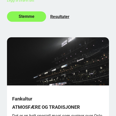
Legg til svaret ditt
Resultater
Fankultur
ATMOSFÆRE OG TRADISJONER
Det er en helt spesiell magi som sveiper over Oslo