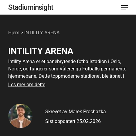
Meny
Gå
Stadiuminsight
til
Lukk
hovedinnhold
menye
Hjem
>
INTILITY ARENA
INTILITY ARENA
Intility Arena er et banebrytende fotballstadion i Oslo,
Norge, og fungerer som Vålerenga Fotballs permanente
hjemmebane. Dette toppmoderne stadionet ble åpnet i
2017, og skiller seg ikke bare ut for sin rolle i norsk
Les mer om dette
fotball, men også for sitt engasjement for bærekraft og
integrering i lokalsamfunnet.
Skrevet av Marek Prochazka
Stadionet ligger i bydelen Valle Hovin, og er strategisk
plassert slik at det er lett tilgjengelig for publikum og
Sist oppdatert 25.02.2026
integrert i nabolaget. Med en kapasitet på 16 555
sitteplasser, alle under tak og fasiliteter som oppfyller