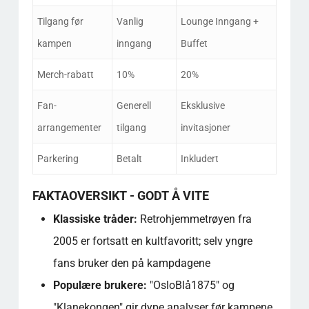
Tilgang før
Vanlig
Lounge Inngang +
kampen
inngang
Buffet
Merch-rabatt
10%
20%
Fan-
Generell
Eksklusive
arrangementer
tilgang
invitasjoner
Parkering
Betalt
Inkludert
FAKTAOVERSIKT - GODT Å VITE
Klassiske tråder:
Retrohjemmetrøyen fra
2005 er fortsatt en kultfavoritt; selv yngre
fans bruker den på kampdagene
Populære brukere:
"OsloBlå1875" og
"Klanekongen" gir dype analyser før kampene