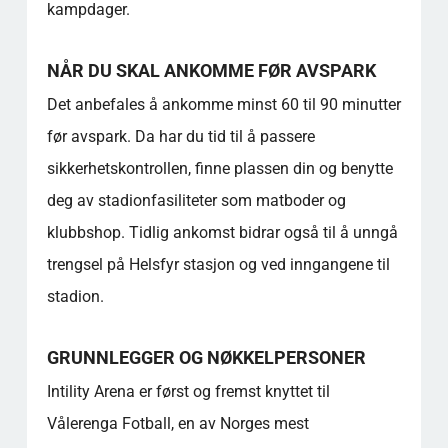
kampdager.
Er det omvisninger på stadion utenom
kampdagene?
Er stadion tilgjengelig for rullestolbrukere fra
NÅR DU SKAL ANKOMME FØR AVSPARK
holdeplasser for offentlig transport?
Det anbefales å ankomme minst 60 til 90 minutter
Hvilke mat- og drikkealternativer er
tilgjengelige inne i lokalet?
før avspark. Da har du tid til å passere
Finnes det parkeringsmuligheter i nærheten
sikkerhetskontrollen, finne plassen din og benytte
av stadion, og er de tilgjengelige?
deg av stadionfasiliteter som matboder og
Hvordan er sitteplassene, og hvor er
klubbshop. Tidlig ankomst bidrar også til å unngå
vifteavdelingene?
Er det Wi-Fi tilgjengelig for gjester under
trengsel på Helsfyr stasjon og ved inngangene til
arrangementer?
stadion.
Populære kategorier
GRUNNLEGGER OG NØKKELPERSONER
Intility Arena er først og fremst knyttet til
Vålerenga Fotball, en av Norges mest