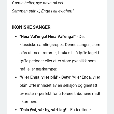
Gamle helter, nye navn på vei
Sammen står vi, Enga i all evighet!"
IKONISKE SANGER
"Heia Vål'enga! Heia Vål'enga!"
- Det
klassiske samlingsropet. Denne sangen, som
slås ut med trommer, brukes til å løfte laget i
tøffe perioder eller etter store øyeblikk som
mål eller nærkamper.
"Vi er Enga, vi er blå!"
- Betyr "Vi er Enga, vi er
blå!" Ofte innledet av en seksjon og gjentatt
av resten - perfekt for å forene tribunene midt
i kampen.
"Oslo Øst, vår by, vårt lag!"
- En territoriell