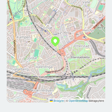
Brosjyre
|
©
OpenStreetMap
bidragsytere